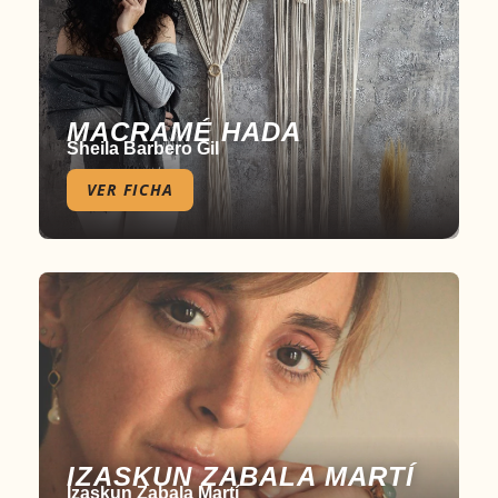
MACRAMÉ HADA
Sheila Barbero Gil
VER FICHA
IZASKUN ZABALA MARTÍ
Izaskun Zabala Martí