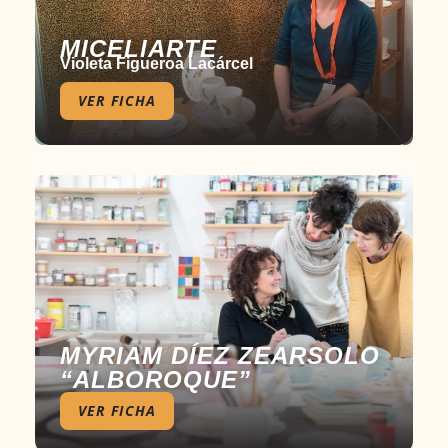
MICELIARTE
Violeta Figueroa Lacárcel
VER FICHA
MYRIAM DÍEZ ZEARSOLO
“ALBOROQUE”
VER FICHA