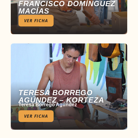
FRANCISCO DOMÍNGUEZ
MACÍAS
VER FICHA
TERESA BORREGO
AGÚNDEZ – KORTEZA
Teresa Borrego Agúndez
VER FICHA