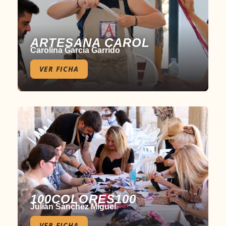
ARTESANA CAROL
Carolina García Garrido
VER FICHA
100COLORES100
Julián Sánchez Miguel
VER FICHA