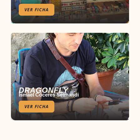
VER FICHA
DRAGONFLY
Ismael Cóceres Seimandi
VER FICHA