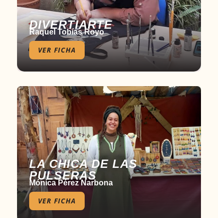
DIVERTIARTE
Raquel Tobías Royo
VER FICHA
LA CHICA DE LAS
PULSERAS
Mónica Pérez Narbona
VER FICHA