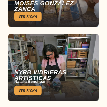
MOISÉS GONZÁLEZ
ZANCA
VER FICHA
NYRB VIDRIERAS
ARTÍSTICAS
Natalia Benchoam
VER FICHA