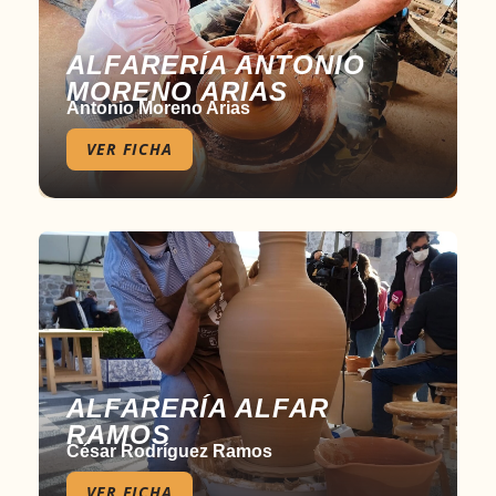
ALFARERÍA ANTONIO
MORENO ARIAS
Antonio Moreno Arias
VER FICHA
ALFARERÍA ALFAR
RAMOS
César Rodríguez Ramos
VER FICHA