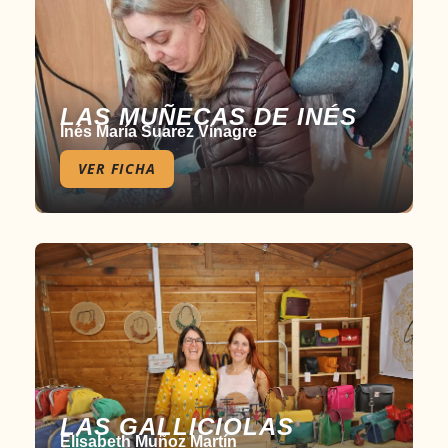
LAS MUÑECAS DE INÉS
Inés María Suarez Vinagre
VER FICHA
LAS GALLICIOLAS
Elisabeth Muñoz Martín