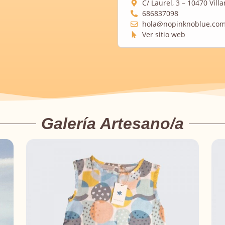
C/ Laurel, 3 – 10470 Vill
686837098
hola@nopinknoblue.co
Ver sitio web
Galería Artesano/a