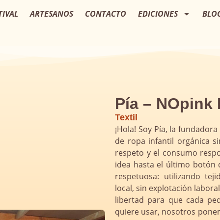
TIVAL
ARTESANOS
CONTACTO
EDICIONES
BLO
Pía – NOpink
Textil
¡Hola! Soy Pía, la fundado
de ropa infantil orgánica 
respeto y el consumo respo
idea hasta el último botó
respetuosa: utilizando te
local, sin explotación labor
libertad para que cada pe
quiere usar, nosotros ponem