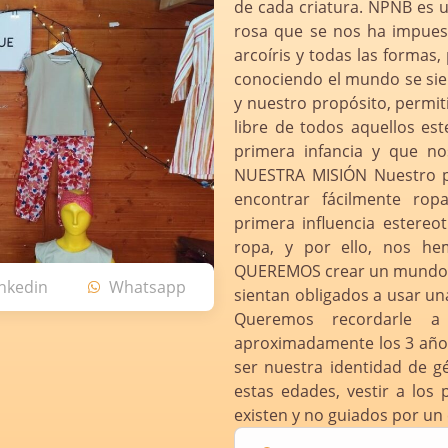
de cada criatura. NPNB es u
rosa que se nos ha impuest
arcoíris y todas las formas,
conociendo el mundo se sien
y nuestro propósito, permiti
libre de todos aquellos est
primera infancia y que n
NUESTRA MISIÓN Nuestro pr
encontrar fácilmente ropa
primera influencia estereo
ropa, y por ello, nos h
QUEREMOS crear un mundo e
inkedin
Whatsapp
sientan obligados a usar un
Queremos recordarle a
aproximadamente los 3 año
ser nuestra identidad de g
estas edades, vestir a los
existen y no guiados por un 